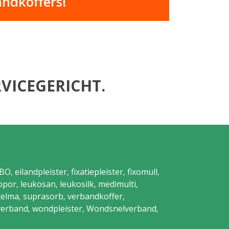
andkoffers!
VICEGERICHT.
BO
eilandpleister
fixatiepleister
fixomull
,
,
,
,
opor
leukosan
leukosilk
medimulti
,
,
,
,
telma
suprasorb
verbandkoffer
,
,
,
verband
wondpleister
Wondsnelverband
,
,
,