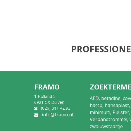
PROFESSIONE
FRAMO
ZOEKTERM
't Holland 5
AED
betadine
cov
,
,
6921 GX Duiven
haccp
hansaplast
,
(026) 311 42 93
minimulti
Pleister
,
info@framo.nl
Verbandtrommel
,
zwaluwstaartje