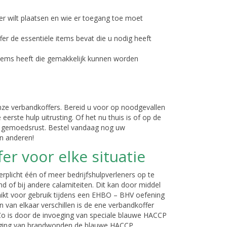
er wilt plaatsen en wie er toegang toe moet
fer de essentiële items bevat die u nodig heeft
items heeft die gemakkelijk kunnen worden
ze verbandkoffers. Bereid u voor op noodgevallen
rste hulp uitrusting. Of het nu thuis is of op de
 en gemoedsrust. Bestel vandaag nog uw
en anderen!
r voor elke situatie
verplicht één of meer bedrijfshulpverleners op te
nd of bij andere calamiteiten. Dit kan door middel
hikt voor gebruik tijdens een EHBO – BHV oefening
van elkaar verschillen is de ene verbandkoffer
Zo is door de invoeging van speciale blauwe HACCP
rging van brandwonden de blauwe HACCP