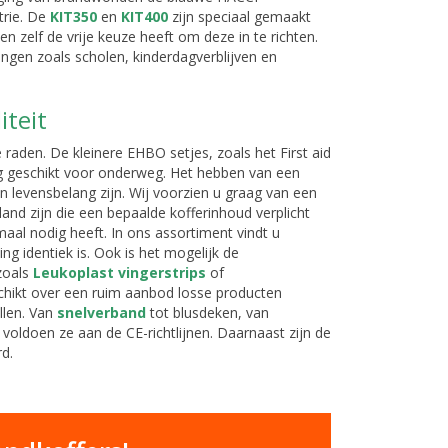
trie. De
KIT350
en
KIT400
zijn speciaal gemaakt
n zelf de vrije keuze heeft om deze in te richten.
ingen zoals scholen, kinderdagverblijven en
iteit
 raden. De kleinere EHBO setjes, zoals het First aid
erg geschikt voor onderweg. Het hebben van een
 levensbelang zijn. Wij voorzien u graag van een
nd zijn die een bepaalde kofferinhoud verplicht
maal nodig heeft. In ons assortiment vindt u
ng identiek is. Ook is het mogelijk de
zoals
Leukoplast vingerstrips
of
chikt over een ruim aanbod losse producten
llen. Van
snelverband
tot blusdeken, van
l voldoen ze aan de CE-richtlijnen. Daarnaast zijn de
d.