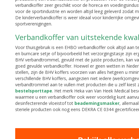
verbandkoffer zeer geschikt voor de horeca en voedingsindus
voor de sportindustrie en worden altijd leeg geleverd zodat me
De kinderverbandkoffer is weer ideaal voor kinderrijke omgev
sportverenigingen.
Verbandkoffer van uitstekende kwal
Voor thuisgebruik is een EHBO verbandkoffer ook altijd aan te
en burncare setje of bijvoorbeeld het verzorgingstasje zijn 
BHV verbandtrommel, gevuld met de juiste producten, kan van
goed gevulde verbandkoffer. Hoewel er geen wetten in Nederla
stellen, zijn de BHV koffers voorzien van alles hetgeen u mini
verschillende BHV koffers, aangezien niet iedere (werk)omgevi
verbandtrommel aan te vullen met producten die u zelf kiest 
bestelsporttape
. Het merk Heka van Van Heek Medical bes
waarmee u een verbandkoffer ook weer voordelig kunt aanvu
desinfecterende vloeistof tot
beademingsmasker
, allemaa
steriele producten ook nog eens DEKRA CE 0344 gecertificeer