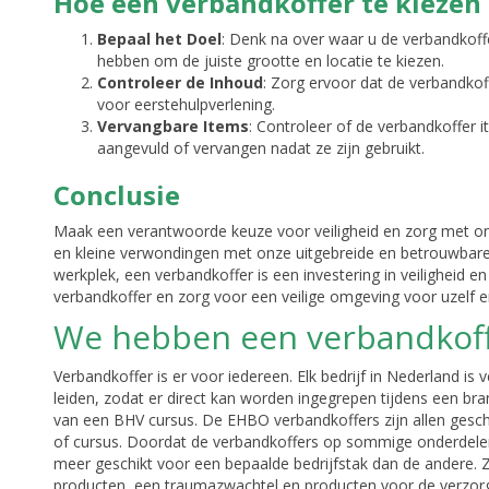
Hoe een verbandkoffer te kiezen
Bepaal het Doel
: Denk na over waar u de verbandkoff
hebben om de juiste grootte en locatie te kiezen.
Controleer de Inhoud
: Zorg ervoor dat de verbandkof
voor eerstehulpverlening.
Vervangbare Items
: Controleer of de verbandkoffer 
aangevuld of vervangen nadat ze zijn gebruikt.
Conclusie
Maak een verantwoorde keuze voor veiligheid en zorg met on
en kleine verwondingen met onze uitgebreide en betrouwbare ee
werkplek, een verbandkoffer is een investering in veiligheid
verbandkoffer en zorg voor een veilige omgeving voor uzelf 
We hebben een verbandkoffe
Verbandkoffer is er voor iedereen. Elk bedrijf in Nederland is 
leiden, zodat er direct kan worden ingegrepen tijdens een bra
van een BHV cursus. De EHBO verbandkoffers zijn allen gesc
of cursus. Doordat de verbandkoffers op sommige onderdelen 
meer geschikt voor een bepaalde bedrijfstak dan de andere. 
producten, een traumazwachtel en producten voor de verzo