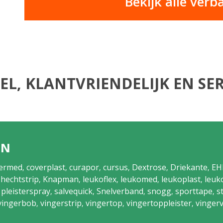
Bekijk alle verb
EL, KLANTVRIENDELIJK EN SER
EN
ermed
coverplast
curapor
cursus
Dextrose
Driekante
EH
,
,
,
,
,
,
hechtstrip
Knapman
leukoflex
leukomed
leukoplast
leuk
,
,
,
,
,
,
pleisterspray
salvequick
Snelverband
snogg
sporttape
s
,
,
,
,
,
,
vingerbob
vingerstrip
vingertop
vingertoppleister
vinger
,
,
,
,