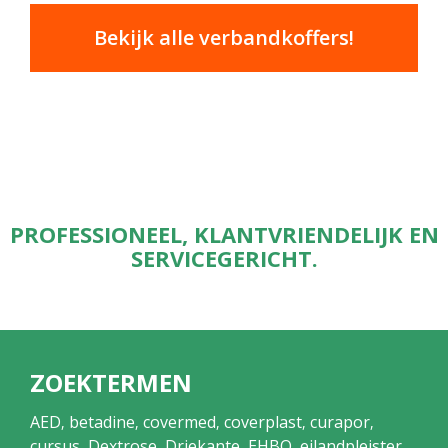
Bekijk alle verbandkoffers!
PROFESSIONEEL, KLANTVRIENDELIJK EN
SERVICEGERICHT.
ZOEKTERMEN
AED
betadine
covermed
coverplast
curapor
,
,
,
,
,
cursus
Dextrose
Driekante
EHBO
eilandpleister
,
,
,
,
,