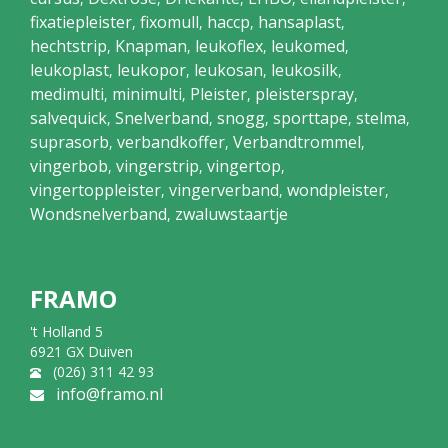
fixatiepleister
fixomull
haccp
hansaplast
,
,
,
,
hechtstrip
Knapman
leukoflex
leukomed
,
,
,
,
leukoplast
leukopor
leukosan
leukosilk
,
,
,
,
medimulti
minimulti
Pleister
pleisterspray
,
,
,
,
salvequick
Snelverband
snogg
sporttape
stelma
,
,
,
,
,
suprasorb
verbandkoffer
Verbandtrommel
,
,
,
vingerbob
vingerstrip
vingertop
,
,
,
vingertoppleister
vingerverband
wondpleister
,
,
,
Wondsnelverband
zwaluwstaartje
,
FRAMO
't Holland 5
6921 GX Duiven
(026) 311 42 93
info@framo.nl