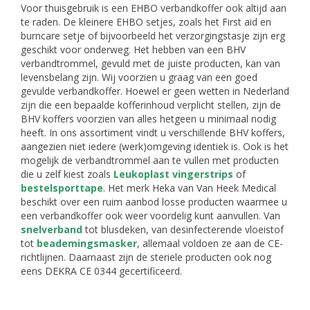
Voor thuisgebruik is een EHBO verbandkoffer ook altijd aan
te raden. De kleinere EHBO setjes, zoals het First aid en
burncare setje of bijvoorbeeld het verzorgingstasje zijn erg
geschikt voor onderweg. Het hebben van een BHV
verbandtrommel, gevuld met de juiste producten, kan van
levensbelang zijn. Wij voorzien u graag van een goed
gevulde verbandkoffer. Hoewel er geen wetten in Nederland
zijn die een bepaalde kofferinhoud verplicht stellen, zijn de
BHV koffers voorzien van alles hetgeen u minimaal nodig
heeft. In ons assortiment vindt u verschillende BHV koffers,
aangezien niet iedere (werk)omgeving identiek is. Ook is het
mogelijk de verbandtrommel aan te vullen met producten
die u zelf kiest zoals
Leukoplast vingerstrips
of
bestelsporttape
. Het merk Heka van Van Heek Medical
beschikt over een ruim aanbod losse producten waarmee u
een verbandkoffer ook weer voordelig kunt aanvullen. Van
snelverband
tot blusdeken, van desinfecterende vloeistof
tot
beademingsmasker
, allemaal voldoen ze aan de CE-
richtlijnen. Daarnaast zijn de steriele producten ook nog
eens DEKRA CE 0344 gecertificeerd.