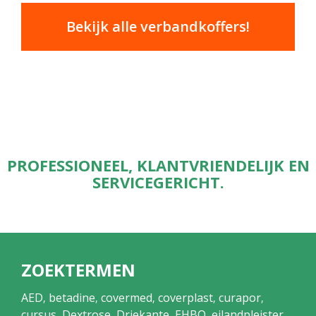
Bekijk alle verbandkoffers!
PROFESSIONEEL, KLANTVRIENDELIJK EN
SERVICEGERICHT.
ZOEKTERMEN
AED
betadine
covermed
coverplast
curapor
,
,
,
,
,
cursus
Dextrose
Driekante
EHBO
eilandpleister
,
,
,
,
,