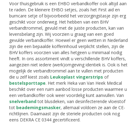
Voor thuisgebruik is een EHBO verbandkoffer ook altijd aan
te raden. De kleinere EHBO setjes, zoals het First aid en
burncare setje of bijvoorbeeld het verzorgingstasje zijn erg
geschikt voor onderweg. Het hebben van een BHV
verbandtrommel, gevuld met de juiste producten, kan van
levensbelang zijn. Wij voorzien u graag van een goed
gevulde verbandkoffer. Hoewel er geen wetten in Nederland
zijn die een bepaalde kofferinhoud verplicht stellen, zijn de
BHV koffers voorzien van alles hetgeen u minimaal nodig
heeft. In ons assortiment vindt u verschillende BHV koffers,
aangezien niet iedere (werk)omgeving identiek is. Ook is het
mogelijk de verbandtrommel aan te vullen met producten
die u zelf kiest zoals
Leukoplast vingerstrips
of
bestelsporttape
. Het merk Heka van Van Heek Medical
beschikt over een ruim aanbod losse producten waarmee u
een verbandkoffer ook weer voordelig kunt aanvullen. Van
snelverband
tot blusdeken, van desinfecterende vloeistof
tot
beademingsmasker
, allemaal voldoen ze aan de CE-
richtlijnen. Daarnaast zijn de steriele producten ook nog
eens DEKRA CE 0344 gecertificeerd.