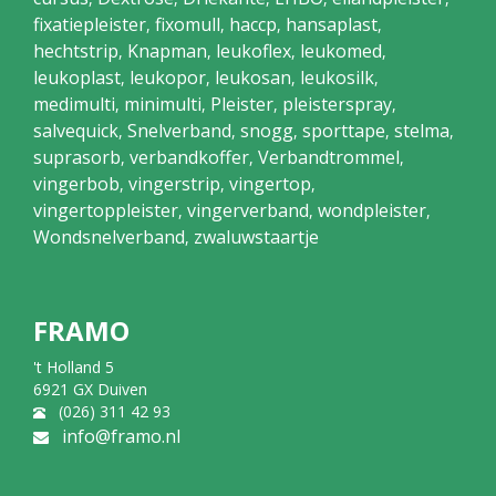
fixatiepleister
fixomull
haccp
hansaplast
,
,
,
,
hechtstrip
Knapman
leukoflex
leukomed
,
,
,
,
leukoplast
leukopor
leukosan
leukosilk
,
,
,
,
medimulti
minimulti
Pleister
pleisterspray
,
,
,
,
salvequick
Snelverband
snogg
sporttape
stelma
,
,
,
,
,
suprasorb
verbandkoffer
Verbandtrommel
,
,
,
vingerbob
vingerstrip
vingertop
,
,
,
vingertoppleister
vingerverband
wondpleister
,
,
,
Wondsnelverband
zwaluwstaartje
,
FRAMO
't Holland 5
6921 GX Duiven
(026) 311 42 93
info@framo.nl